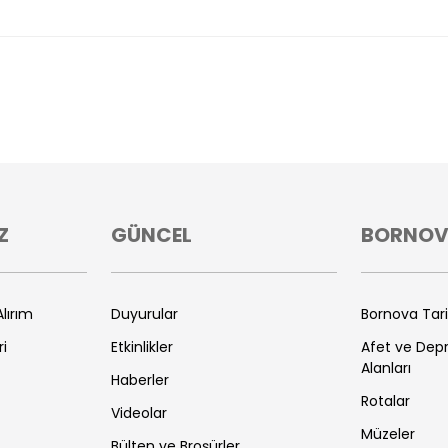
Z
GÜNCEL
BORNO
lırım
Duyurular
Bornova Tar
ri
Etkinlikler
Afet ve De
Alanları
Haberler
Rotalar
Videolar
Müzeler
Bülten ve Broşürler