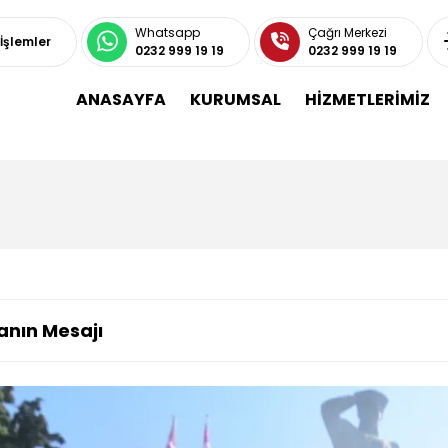
Whatsapp
Çağrı Merkezi
 İşlemler
0232 999 19 19
0232 999 19 19
ANASAYFA
KURUMSAL
HİZMETLERİMİZ
anın Mesajı