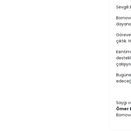
Sevgili 
Bornova
dayanış
Göreve 
çıktık.
Kentim
destekl
çalışıyo
Bugüne
edeceği
Saygı v
Ömer E
Bornova