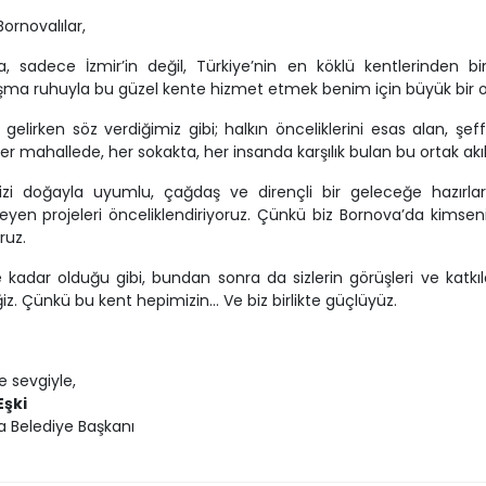
Bornovalılar,
, sadece İzmir’in değil, Türkiye’nin en köklü kentlerinden biri. 
ma ruhuyla bu güzel kente hizmet etmek benim için büyük bir o
gelirken söz verdiğimiz gibi; halkın önceliklerini esas alan, şeffa
 Her mahallede, her sokakta, her insanda karşılık bulan bu ortak ak
izi doğayla uyumlu, çağdaş ve dirençli bir geleceğe hazırlark
eyen projeleri önceliklendiriyoruz. Çünkü biz Bornova’da kims
ruz.
 kadar olduğu gibi, bundan sonra da sizlerin görüşleri ve kat
z. Çünkü bu kent hepimizin… Ve biz birlikte güçlüyüz.
e sevgiyle,
şki
 Belediye Başkanı