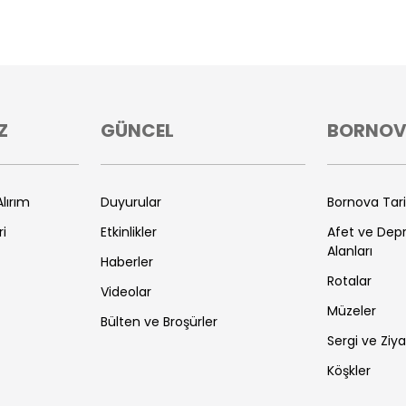
Z
GÜNCEL
BORNO
lırım
Duyurular
Bornova Tar
ri
Etkinlikler
Afet ve De
Alanları
Haberler
Rotalar
Videolar
Müzeler
Bülten ve Broşürler
Sergi ve Ziya
Köşkler